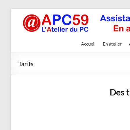
Aller
au
APC59
contenu
Apc59,
votre
Accueil
En atelier
PC
est
comme
Tarifs
neuf
!
Des t