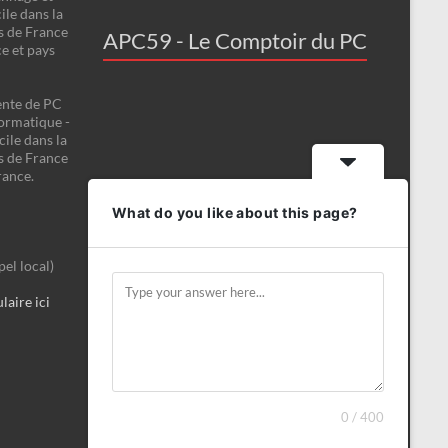
le dans la
s de France
APC59 - Le Comptoir du PC
ce et pays
ente de PC
formatique -
ile dans la
s de France
rance.
What do you like about this page?
el local)
aire ici
0 / 400