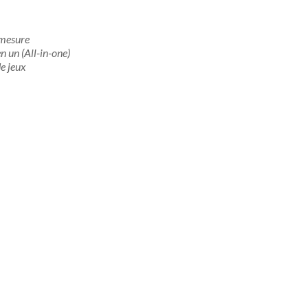
 mesure
n un (All-in-one)
de jeux