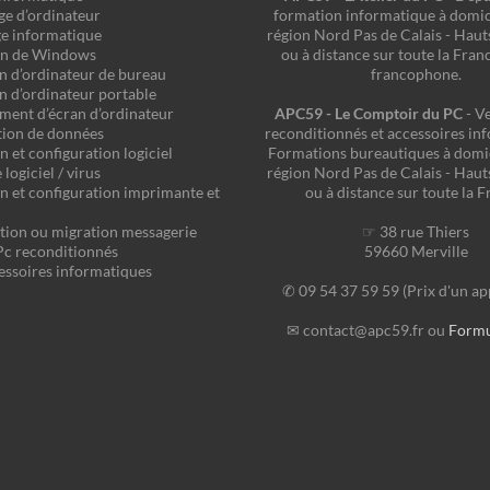
e d’ordinateur
formation informatique à domici
e informatique
région Nord Pas de Calais - Haut
ion de Windows
ou à distance sur toute la Fran
n d’ordinateur de bureau
francophone.
n d’ordinateur portable
ent d’écran d’ordinateur
APC59 - Le Comptoir du PC
- V
tion de données
reconditionnés et accessoires in
on et configuration logiciel
Formations bureautiques à domic
logiciel / virus
région Nord Pas de Calais - Haut
ion et configuration imprimante et
ou à distance sur toute la F
tion ou migration messagerie
☞ 38 rue Thiers
Pc reconditionnés
59660 Merville
essoires informatiques
✆ 09 54 37 59 59 (Prix d'un app
✉ contact@apc59.fr ou
Formul