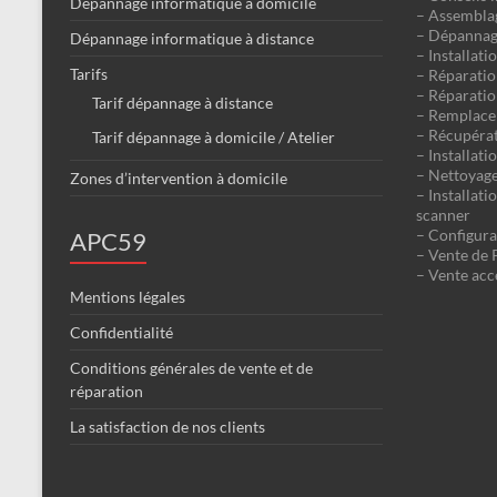
Dépannage informatique à domicile
– Assemblag
– Dépannag
Dépannage informatique à distance
– Installat
Tarifs
– Réparatio
– Réparatio
Tarif dépannage à distance
– Remplacem
– Récupéra
Tarif dépannage à domicile / Atelier
– Installati
– Nettoyage 
Zones d’intervention à domicile
– Installat
scanner
– Configura
APC59
– Vente de 
– Vente acc
Mentions légales
Confidentialité
Conditions générales de vente et de
réparation
La satisfaction de nos clients